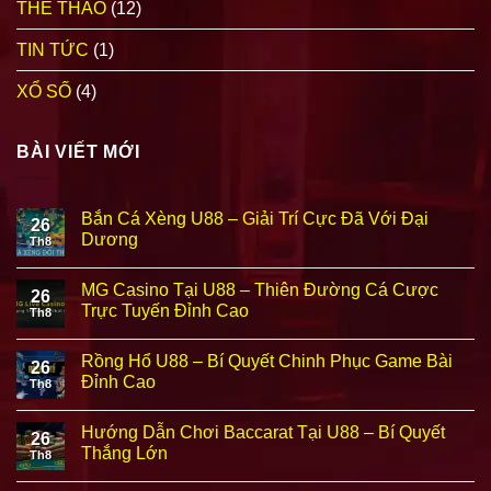
THỂ THAO
(12)
TIN TỨC
(1)
XỔ SỐ
(4)
BÀI VIẾT MỚI
Bắn Cá Xèng U88 – Giải Trí Cực Đã Với Đại
26
Dương
Th8
MG Casino Tại U88 – Thiên Đường Cá Cược
26
Trực Tuyến Đỉnh Cao
Th8
Rồng Hổ U88 – Bí Quyết Chinh Phục Game Bài
26
Đỉnh Cao
Th8
Hướng Dẫn Chơi Baccarat Tại U88 – Bí Quyết
26
Thắng Lớn
Th8