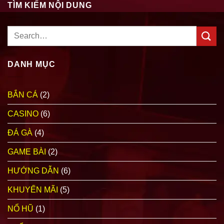
TÌM KIẾM NỘI DUNG
DANH MỤC
BẮN CÁ
(2)
CASINO
(6)
ĐÁ GÀ
(4)
GAME BÀI
(2)
HƯỚNG DẪN
(6)
KHUYẾN MÃI
(5)
NỔ HŨ
(1)