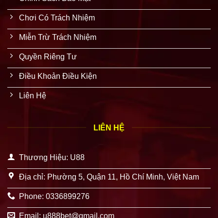
Chơi Có Trách Nhiệm
Miễn Trừ Trách Nhiệm
Quyền Riêng Tư
Điều Khoản Điều Kiện
Liên Hệ
LIÊN HỆ
Thương Hiệu: U88
Địa chỉ: Phường 5, Quận 11, Hồ Chí Minh, Việt Nam
Phone: 0336899276
Email:
u888bet@gmail.com